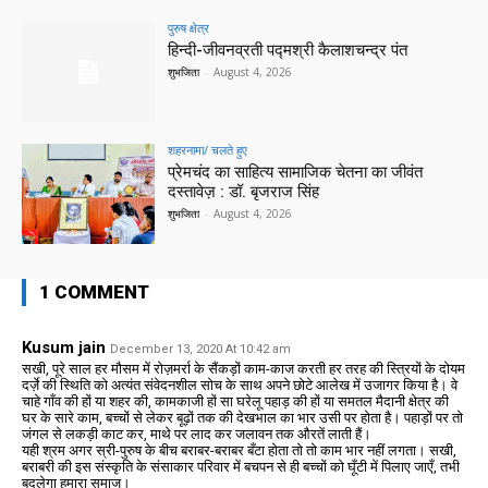
पुरुष क्षेत्र
हिन्‍दी-जीवनव्रती पद्मश्री कैलाशचन्‍द्र पंत
शुभजिता
-
August 4, 2026
शहरनामा/ चलते हुए
प्रेमचंद का साहित्य सामाजिक चेतना का जीवंत
दस्तावेज़ : डॉ. बृजराज सिंह
शुभजिता
-
August 4, 2026
1 COMMENT
Kusum jain
December 13, 2020 At 10:42 am
सखी, पूरे साल हर मौसम में रोज़मर्रा के सैंकड़ों काम-काज करती हर तरह की स्त्रियों के दोयम
दर्ज़े की स्थिति को अत्यंत संवेदनशील सोच के साथ अपने छोटे आलेख में उजागर किया है। वे
चाहे गाँव की हों या शहर की, कामकाजी हों सा घरेलू पहाड़ की हों या समतल मैदानी क्षेत्र की
घर के सारे काम, बच्चों से लेकर बूढ़ों तक की देखभाल का भार उसी पर होता है। पहाड़ों पर तो
जंगल से लकड़ी काट कर, माथे पर लाद कर जलावन तक औरतें लाती हैं।
यही श्रम अगर स्री-पुरुष के बीच बराबर-बराबर बँटा होता तो तो काम भार नहीं लगता। सखी,
बराबरी की इस संस्कृति के संसाकार परिवार में बचपन से ही बच्चों को घूँटी में पिलाए जाएँ, तभी
बदलेगा हमारा समाज।