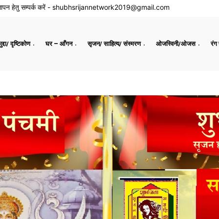
ापन हेतु सम्पर्क करें -
shubhsrijannetwork2019@gmail.com
द्दा/ दृष्टिकोण
घर – आँगन
सृजन/ साहित्य/ संस्मरण
ओजस्विनी/ओजस
रंग