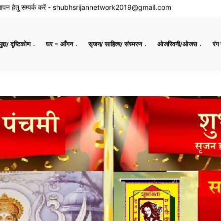
ापन हेतु सम्पर्क करें -
shubhsrijannetwork2019@gmail.com
द्दा/ दृष्टिकोण
घर – आँगन
सृजन/ साहित्य/ संस्मरण
ओजस्विनी/ओजस
रंग