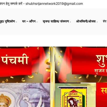
ापन हेतु सम्पर्क करें -
shubhsrijannetwork2019@gmail.com
द्दा/ दृष्टिकोण
घर – आँगन
सृजन/ साहित्य/ संस्मरण
ओजस्विनी/ओजस
रंग