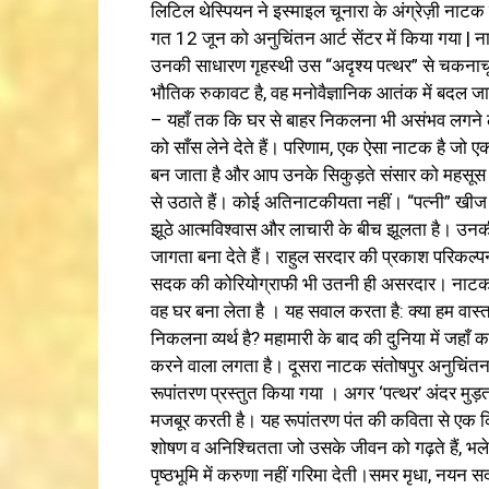
लिटिल थेस्पियन ने इस्माइल चूनारा के अंग्रेज़ी नाटक
गत 12 जून को अनुचिंतन आर्ट सेंटर में किया गया | 
उनकी साधारण गृहस्थी उस “अदृश्य पत्थर” से चकनाचू
भौतिक रुकावट है, वह मनोवैज्ञानिक आतंक में बदल जा
– यहाँ तक कि घर से बाहर निकलना भी असंभव लगने लगत
को साँस लेने देते हैं। परिणाम, एक ऐसा नाटक है ज
बन जाता है और आप उनके सिकुड़ते संसार को महसूस क
से उठाते हैं। कोई अतिनाटकीयता नहीं। “पत्नी” खीज 
झूठे आत्मविश्वास और लाचारी के बीच झूलता है। उनकी 
जागता बना देते हैं। राहुल सरदार की प्रकाश परिकल
सदक की कोरियोग्राफी भी उतनी ही असरदार। नाटक ‘पत
वह घर बना लेता है । यह सवाल करता है: क्या हम वास्त
निकलना व्यर्थ है? महामारी के बाद की दुनिया में जहाँ 
करने वाला लगता है। दूसरा नाटक संतोषपुर अनुचिंतन क
रूपांतरण प्रस्तुत किया गया । अगर ‘पत्थर’ अंदर मुड़ता ह
मजबूर करती है। यह रूपांतरण पंत की कविता से एक क
शोषण व अनिश्चितता जो उसके जीवन को गढ़ते हैं, भले
पृष्ठभूमि में करुणा नहीं गरिमा देती।समर मृधा, नयन 