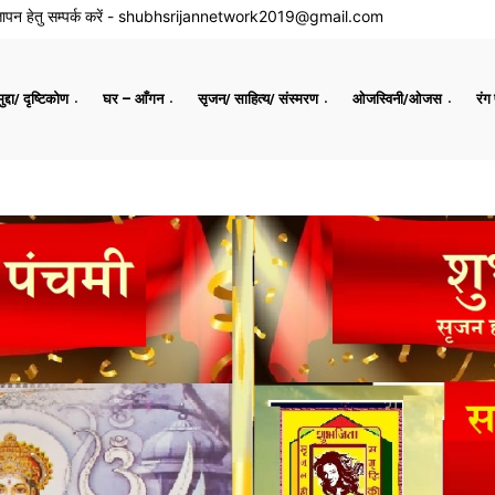
ापन हेतु सम्पर्क करें -
shubhsrijannetwork2019@gmail.com
द्दा/ दृष्टिकोण
घर – आँगन
सृजन/ साहित्य/ संस्मरण
ओजस्विनी/ओजस
रंग