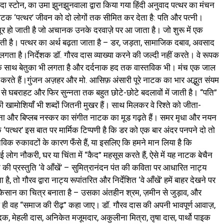
 दा स्टोन, का उमा झुनझुनवाला द्वारा किया गया हिंदी अनुवाद पत्थर का मंचन
नाटक ‘पत्थर’ जीवन को दो लोगों तक सीमित कर देता है: पति और पत्नी।
र हो जाती है जो अचानक उनके दरवाज़े पर आ जाता है। जो शुरू में एक
ती है। पत्थर का अर्थ बढ़ता जाता है – डर, जड़ता, सामाजिक दबाव, अवसाद
ा है।निर्देशक डॉ. गौरव दास व्याख्या करने की जल्दी नहीं करते। वे रूपक
ो एक साथ बेतुका भी लगता है और दर्दनाक हद तक वास्तविक भी। मंच एक जाल
रते हैं।गुंजन अज़हर और मो. आसिफ़ अंसारी पूरे नाटक का भार अद्भुत संयम
से घबराहट और फिर सुन्नता तक बहुत छोटे-छोटे बदलावों में जाती है। “पति”
खामोशियाँ भी शब्दों जितनी मुखर हैं। साथ मिलकर वे रिश्ते को जीता-
्पना और बिप्लब नस्कर का संगीत नाटक का मूड गढ़ते हैं। समर मृधा और नयन
्थर’ इस बात पर मार्मिक टिप्पणी है कि डर को एक बार अंदर पनपने दो तो
विक रुकावटों के कारण फँसे हैं, या इसलिए कि हमने मान लिया है कि
कई लोग नौकरी, घर या चिंता में “कैद” महसूस करते हैं, ऐसे में यह नाटक बेचैन
ी प्रस्तुति ‘वे आँखें’ – सुमित्रानंदन पंत की कविता पर आधारित नाट्य
ै, तो गौरव द्वारा नाट्य रूपांतरित और निर्देशित ‘वे आँखें’ हमें बाहर देखने पर
िसान का चित्र बनाता है – उसका अंतहीन श्रम, ज़मीन से जुड़ाव, और
 ही वह “समाज की रीढ़” कहा जाए। डॉ. गौरव दास की अपनी भावपूर्ण आवाज़,
सदक, मेहली दास, अनिकेत मजूमदार, अकुलीना मित्रा, तृषा दास, पार्थो पाइक