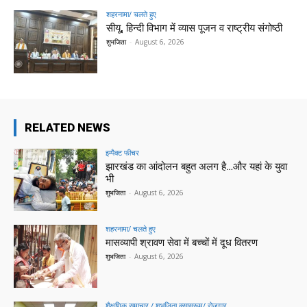
शहरनामा/ चलते हुए
सीयू, हिन्दी विभाग में व्यास पूजन व राष्ट्रीय संगोष्ठी
शुभजिता
-
August 6, 2026
RELATED NEWS
इम्पैक्ट फीचर
झारखंड का आंदोलन बहुत अलग है…और यहां के युवा
भी
शुभजिता
-
August 6, 2026
शहरनामा/ चलते हुए
मासव्यापी श्रावण सेवा में बच्चों में दूध वितरण
शुभजिता
-
August 6, 2026
शैक्षणिक समाचार / शुभजिता क्सासरूम/ रोजगार