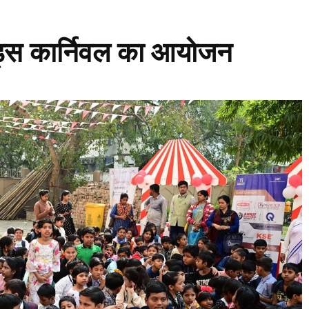
िड्स कार्निवल का आयोजन