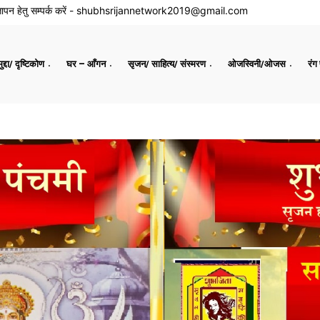
ापन हेतु सम्पर्क करें -
shubhsrijannetwork2019@gmail.com
द्दा/ दृष्टिकोण
घर – आँगन
सृजन/ साहित्य/ संस्मरण
ओजस्विनी/ओजस
रंग