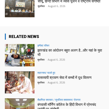
सीयू, हिन्दी विभाग में व्यास पूजन व राष्ट्रीय संगोष्ठी
शुभजिता
-
August 6, 2026
RELATED NEWS
इम्पैक्ट फीचर
झारखंड का आंदोलन बहुत अलग है…और यहां के युवा
भी
शुभजिता
-
August 6, 2026
शहरनामा/ चलते हुए
मासव्यापी श्रावण सेवा में बच्चों में दूध वितरण
शुभजिता
-
August 6, 2026
शैक्षणिक समाचार / शुभजिता क्सासरूम/ रोजगार
बंगवासी मॉर्निंग कॉलेज के हिंदी विभाग में प्रेमचंद