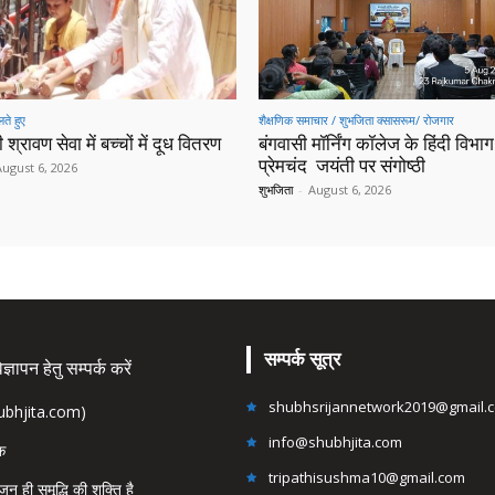
ते हुए
शैक्षणिक समाचार / शुभजिता क्सासरूम/ रोजगार
 श्रावण सेवा में बच्चों में दूध वितरण
बंगवासी मॉर्निंग कॉलेज के हिंदी विभाग 
प्रेमचंद जयंती पर संगोष्ठी
August 6, 2026
शुभजिता
-
August 6, 2026
सम्पर्क सूत्र
्ञापन हेतु सम्पर्क करें
shubhsrijannetwork2019@gmail.
hubhjita.com)
info@shubhjita.com
ंक
tripathisushma10@gmail.com
जन ही समृद्धि की शक्ति है