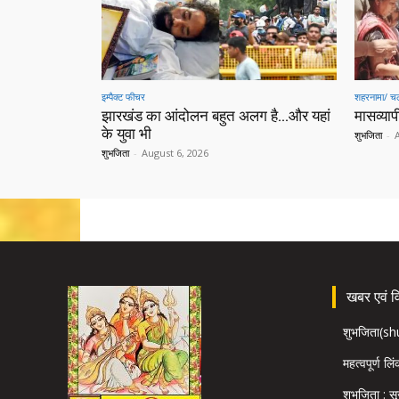
इम्पैक्ट फीचर
शहरनामा/ चल
झारखंड का आंदोलन बहुत अलग है…और यहां
मासव्यापी
के युवा भी
शुभजिता
-
शुभजिता
-
August 6, 2026
खबर एवं विज
शुभजिता(s
महत्वपूर्ण लि
शुभजिता : सृ