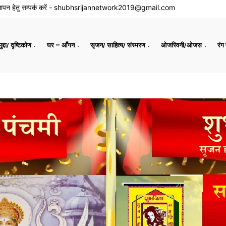
ापन हेतु सम्पर्क करें -
shubhsrijannetwork2019@gmail.com
द्दा/ दृष्टिकोण
घर – आँगन
सृजन/ साहित्य/ संस्मरण
ओजस्विनी/ओजस
रंग