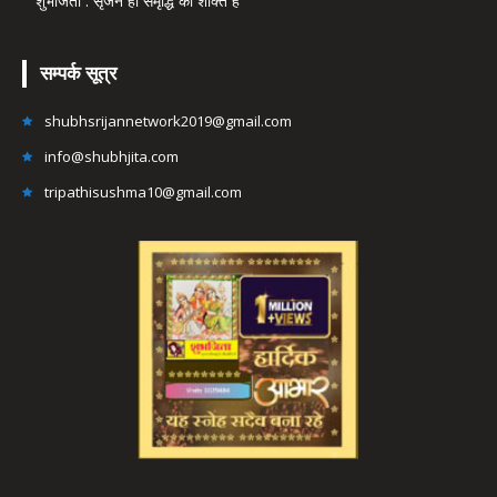
शुभजिता : सृजन ही समृद्धि की शक्ति है
सम्पर्क सूत्र
shubhsrijannetwork2019@gmail.com
info@shubhjita.com
tripathisushma10@gmail.com