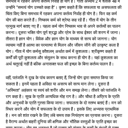
समभाव में रहकर अपना कर्तव्य निर्वाह ही योग है। गीता अध्याय 2 में श्लोक 48 में
उन्होंने “समत्वं योग उच्चते कहा है”। कृष्ण कहते हैं कि सफलता या असफलता की
चिंता किए बिना समभाव में रहकर अपना कर्तव्य निर्वाह ही योग है। फिर वह कर्म
योग की बात करते हैं। निष्काम कर्म को श्रेष्ठ कह रहें हैं। गीता में योग के तीन
प्रमुख मार्ग बताए गए हैं। पहला कर्म योग निष्काम भाव से अपने कर्तव्यों का पालन
करना। दूसरा भक्ति योग पूर्ण श्रद्धा और प्रेम के साथ ईश्वर की शरण में जाना।
तीसरा है ज्ञान योग। विवेक और ज्ञान योग के माध्यम से सत्य को जानना। योग
व्यायाम नहीं है आत्मा का परमात्मा से मिलन और जीवन जीने की उत्कृष्ट कला है
योग। गीता में योग कर्मसु कौशलम् अर्थात कर्म में कुशलता। श्रीकृष्ण कहते हैं
कर्मों की पूरी कुशलता और संतुलन के साथ करना ही योग है। यहां कुशलता का
अर्थ चतुराई नहीं है बल्कि अनासक्त फल की इच्छा के बिना कर्तव्य पालन है।
वहीं, पतंजलि ने दुख के पांच कारण बताए हैं, जिन्हें योग द्वारा समाप्त किया जा
सकता है। इनमें पहला है अविद्या या असत्य को सत्य मान लेना। दूसरा है
“अस्मिता” अहंकार या स्वयं को शरीर और मन समझ लेना। तीसरे को पतंजलि ने
राग कहा है। सुख के प्रति अत्यधिक मोह राग है। और चौथा है अप्रिय के प्रति
और अनुभवों के प्रति गुस्सा किया जाना। सफलता के दो स्तम्भ बताएं हैं। मन को
स्थिर करने और योग में सफलता के दो उपाय हैं। इसके लिए अभ्यास प्राथमिक
है। मन को शांत रखने के लिए लंबे समय तक नियंत्रण का प्रयास करना। दूसरा
है वैराग्य अर्थात बाहरी दुनिया की क्षणिक और भौतिक वस्तुओं के प्रति इच्छा का
त्याग करना। योग वह अवस्था है जो मनुष्य को संसार के दुखों के बंधनों से मुक्त