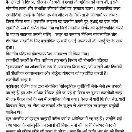
पैनलिस्टों ने शिक्षण, सीखने और भर्ती में एआई की भूमिका की जांच की, इसके
संभावित लाभों और संभावित सीमाओं दोनों पर प्रकाश डाला। व्यावहारिक कक्षा
रणनीतियों, एआई के नैतिक उपयोग और अति-निर्भरता के जोखिमों पर विचार-
विमर्श किया गया। फ़ुटबॉल सादृश्य का उपयोग करते हुए, एआई को एक “टीम
साथी” के रूप में वर्णित किया गया था जिसे मानवीय निर्णय को प्रतिस्थापित करने
के बजाय सहायता करनी चाहिए। सत्र का समापन विभिन्न व्यावसायिक और
शैक्षणिक संदर्भों के लिए प्रासंगिक प्रभावी एआई उपकरणों की अंतर्दृष्टि के साथ
हुआ।
विभागीय पत्रिका इंकस्पायर”का अनावरण भी किया गया।
तकनीकी सत्रों के बीच, वाणिज्य (प्रभात) विभाग की विभागीय पत्रिका
“इंकस्पायर” का औपचारिक रूप से अनावरण किया गया, जो छात्रों और शिक्षकों
की शैक्षणिक रचनात्मकता और बौद्धिक योगदान को प्रदर्शित करती है।
तकनीकी सत्र II
प्रोफेसर दिलीप शाह द्वारा संचालित “सांस्कृतिक चुनौतियाँ जैसे-जैसे हम उभरते
जा रहे हैं, हम और अधिक वैश्विक होते जा रहे हैं” विषय पर दूसरा तकनीकी सत्र
भी एक पैनल चर्चा के रूप में आयोजित किया गया। पैनल में श्री फ़िरोज़ सैत, श्री
बिश्वंभर नेवर, डॉ. रीता भट्टाचार्य और यू एस से ऑनलाइन डॉ.प्रसून चतुवेर्दी
शामिल थे।
मूल भारतीय डॉ प्रसून चतुवेर्दी पैंतीस वर्षों से अमेरिका में रह रहे हैं। उन्होंने वहाँ
तथा भारत के सांस्कृतिक बदलावों की विशद चर्चा की ।वहीं विश्वंभर नेवर ने
कल्चर को जीवन जीने की कला से जोड़ा। कहा कि धर्म जाति और रंग की दिवारों