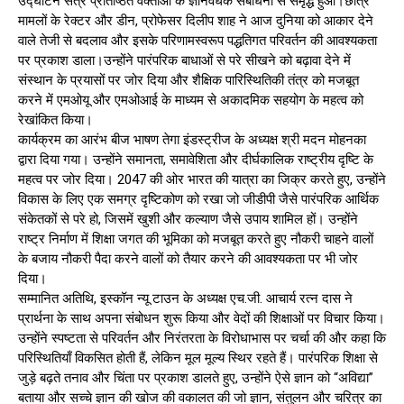
उद्घाटन सत्र प्रतिष्ठित वक्ताओं के ज्ञानवर्धक संबोधनों से समृद्ध हुआ।छात्र
मामलों के रेक्टर और डीन, प्रोफेसर दिलीप शाह ने आज दुनिया को आकार देने
वाले तेजी से बदलाव और इसके परिणामस्वरूप पद्धतिगत परिवर्तन की आवश्यकता
पर प्रकाश डाला।उन्होंने पारंपरिक बाधाओं से परे सीखने को बढ़ावा देने में
संस्थान के प्रयासों पर जोर दिया और शैक्षिक पारिस्थितिकी तंत्र को मजबूत
करने में एमओयू और एमओआई के माध्यम से अकादमिक सहयोग के महत्व को
रेखांकित किया।
कार्यक्रम का आरंभ बीज भाषण तेगा इंडस्ट्रीज के अध्यक्ष श्री मदन मोहनका
द्वारा दिया गया। उन्होंने समानता, समावेशिता और दीर्घकालिक राष्ट्रीय दृष्टि के
महत्व पर जोर दिया। 2047 की ओर भारत की यात्रा का जिक्र करते हुए, उन्होंने
विकास के लिए एक समग्र दृष्टिकोण को रखा जो जीडीपी जैसे पारंपरिक आर्थिक
संकेतकों से परे हो, जिसमें खुशी और कल्याण जैसे उपाय शामिल हों। उन्होंने
राष्ट्र निर्माण में शिक्षा जगत की भूमिका को मजबूत करते हुए नौकरी चाहने वालों
के बजाय नौकरी पैदा करने वालों को तैयार करने की आवश्यकता पर भी जोर
दिया।
सम्मानित अतिथि, इस्कॉन न्यू टाउन के अध्यक्ष एच.जी. आचार्य रत्न दास ने
प्रार्थना के साथ अपना संबोधन शुरू किया और वेदों की शिक्षाओं पर विचार किया।
उन्होंने स्पष्टता से परिवर्तन और निरंतरता के विरोधाभास पर चर्चा की और कहा कि
परिस्थितियाँ विकसित होती हैं, लेकिन मूल मूल्य स्थिर रहते हैं। पारंपरिक शिक्षा से
जुड़े बढ़ते तनाव और चिंता पर प्रकाश डालते हुए, उन्होंने ऐसे ज्ञान को “अविद्या”
बताया और सच्चे ज्ञान की खोज की वकालत की जो ज्ञान, संतुलन और चरित्र का