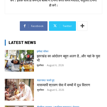
करें। इसके साथ ही कमेन्ट्स बॉक्स में टिप्पणी करते समय मर्यादित, संतुलित टिप्पणी
ही करें।
Facebook
Twitter
LATEST NEWS
इम्पैक्ट फीचर
झारखंड का आंदोलन बहुत अलग है…और यहां के युवा
भी
शुभजिता
-
August 6, 2026
शहरनामा/ चलते हुए
मासव्यापी श्रावण सेवा में बच्चों में दूध वितरण
शुभजिता
-
August 6, 2026
शैक्षणिक समाचार / शुभजिता क्सासरूम/ रोजगार