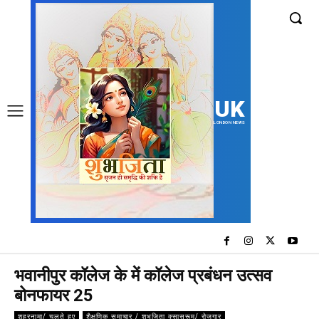
UK
LONDON NEWS
भवानीपुर कॉलेज के में कॉलेज प्रबंधन उत्सव
बोनफायर 25
शहरनामा/ चलते हुए
शैक्षणिक समाचार / शुभजिता क्सासरूम/ रोजगार