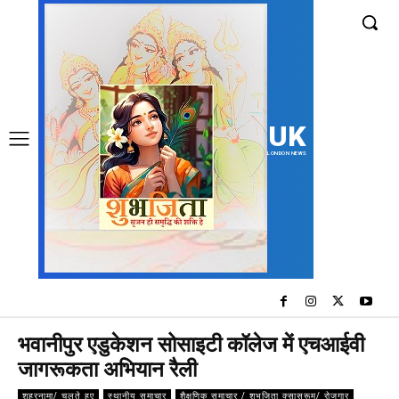
UK
LONDON NEWS
भवानीपुर एडुकेशन सोसाइटी कॉलेज में एचआईवी
जागरूकता अभियान रैली
शहरनामा/ चलते हुए
स्थानीय समाचार
शैक्षणिक समाचार / शुभजिता क्सासरूम/ रोजगार