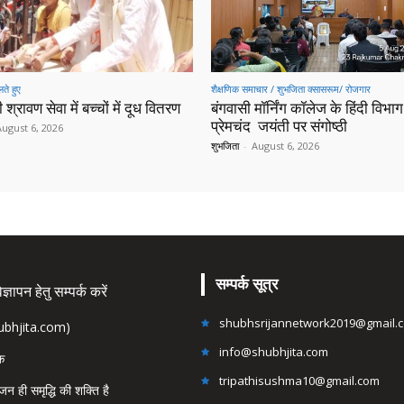
ते हुए
शैक्षणिक समाचार / शुभजिता क्सासरूम/ रोजगार
 श्रावण सेवा में बच्चों में दूध वितरण
बंगवासी मॉर्निंग कॉलेज के हिंदी विभाग 
प्रेमचंद जयंती पर संगोष्ठी
August 6, 2026
शुभजिता
-
August 6, 2026
सम्पर्क सूत्र
्ञापन हेतु सम्पर्क करें
shubhsrijannetwork2019@gmail.
hubhjita.com)
info@shubhjita.com
ंक
tripathisushma10@gmail.com
जन ही समृद्धि की शक्ति है