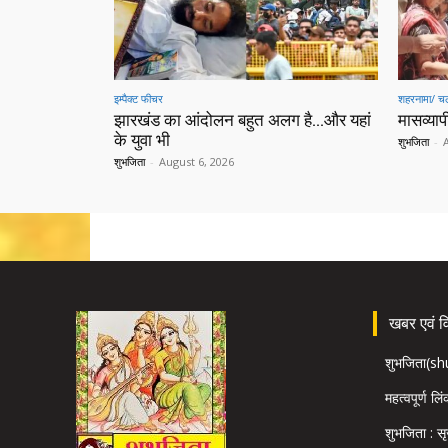
इम्पैक्ट फीचर
शहरनामा/ चल
झारखंड का आंदोलन बहुत अलग है…और यहां
मासव्यापी
के युवा भी
शुभजिता
-
शुभजिता
-
August 6, 2026
खबर एवं विज
शुभजिता(s
महत्वपूर्ण लि
शुभजिता : सृ