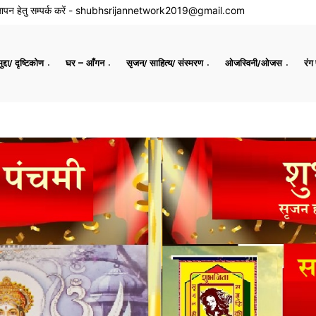
ापन हेतु सम्पर्क करें -
shubhsrijannetwork2019@gmail.com
द्दा/ दृष्टिकोण
घर – आँगन
सृजन/ साहित्य/ संस्मरण
ओजस्विनी/ओजस
रंग