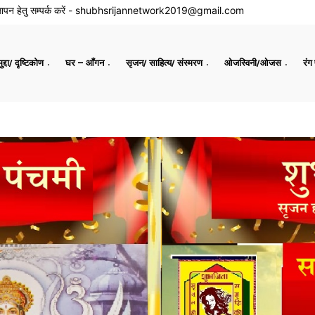
ापन हेतु सम्पर्क करें -
shubhsrijannetwork2019@gmail.com
द्दा/ दृष्टिकोण
घर – आँगन
सृजन/ साहित्य/ संस्मरण
ओजस्विनी/ओजस
रंग