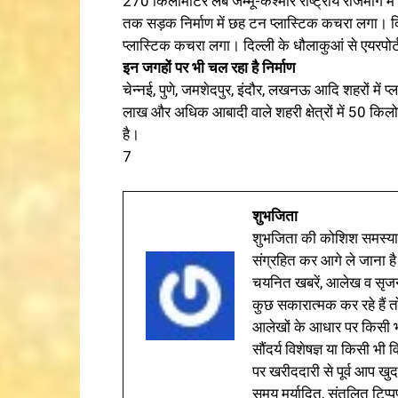
270 किलोमीटर लंबे जम्मू-कश्मीर राष्ट्रीय राजमार्ग 
तक सड़क निर्माण में छह टन प्लास्टिक कचरा लगा। दिल
प्लास्टिक कचरा लगा। दिल्ली के धौलाकुआं से एयरपोर्
इन जगहों पर भी चल रहा है निर्माण
चेन्नई, पुणे, जमशेदपुर, इंदौर, लखनऊ आदि शहरों में 
लाख और अधिक आबादी वाले शहरी क्षेत्रों में 50 किलो
है।
7
शुभजिता
शुभजिता की कोशिश समस्याओ
संग्रहित कर आगे ले जाना है
चयनित खबरें, आलेख व सृज
कुछ सकारात्मक कर रहे हैं तो
आलेखों के आधार पर किसी भी 
सौंदर्य विशेषज्ञ या किसी भ
पर खरीददारी से पूर्व आप खुद
समय मर्यादित, संतुलित टिप्प