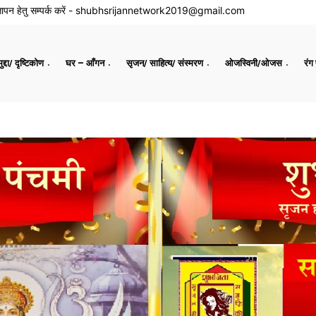
ापन हेतु सम्पर्क करें -
shubhsrijannetwork2019@gmail.com
द्दा/ दृष्टिकोण
घर – आँगन
सृजन/ साहित्य/ संस्मरण
ओजस्विनी/ओजस
रंग