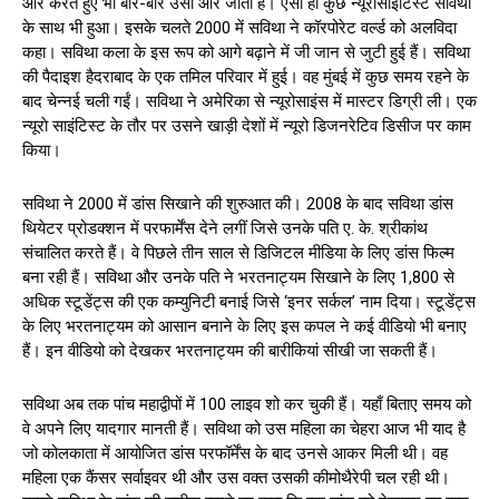
और करते हुए भी बार-बार उसी ओर जाता है। ऐसा ही कुछ न्यूरोसाइंटिस्ट सविथा
के साथ भी हुआ। इसके चलते 2000 में सविथा ने कॉरपोरेट वर्ल्ड को अलविदा
कहा। सविथा कला के इस रूप को आगे बढ़ाने में जी जान से जुटी हुई हैं। सविथा
की पैदाइश हैदराबाद के एक तमिल परिवार में हुई। वह मुंबई में कुछ समय रहने के
बाद चेन्नई चली गईं। सविथा ने अमेरिका से न्यूरोसाइंस में मास्टर डिग्री ली। एक
न्यूराे साइंटिस्ट के तौर पर उसने खाड़ी देशों में न्यूरो डिजनरेटिव डिसीज पर काम
किया।
सविथा ने 2000 में डांस सिखाने की शुरुआत की। 2008 के बाद सविथा डांस
थियेटर प्रोडक्शन में परफार्मेंस देने लगीं जिसे उनके पति ए. के. श्रीकांथ
संचालित करते हैं। वे पिछले तीन साल से डिजिटल मीडिया के लिए डांस फिल्म
बना रही हैं। सविथा और उनके पति ने भरतनाट्यम सिखाने के लिए 1,800 से
अधिक स्टूडेंट्स की एक कम्युनिटी बनाई जिसे ‘इनर सर्कल’ नाम दिया। स्टूडेंट्स
के लिए भरतनाट्यम को आसान बनाने के लिए इस कपल ने कई वीडियो भी बनाए
हैं। इन वीडियो को देखकर भरतनाट्यम की बारीकियां सीखी जा सकती हैं।
सविथा अब तक पांच महाद्वीपों में 100 लाइव शो कर चुकी हैं। यहाँ बिताए समय को
वे अपने लिए यादगार मानती हैं। सविथा को उस महिला का चेहरा आज भी याद है
जो कोलकाता में आयोजित डांस परफॉर्मेंस के बाद उनसे आकर मिली थी। वह
महिला एक कैंसर सर्वाइवर थी और उस वक्त उसकी कीमोथैरेपी चल रही थी।