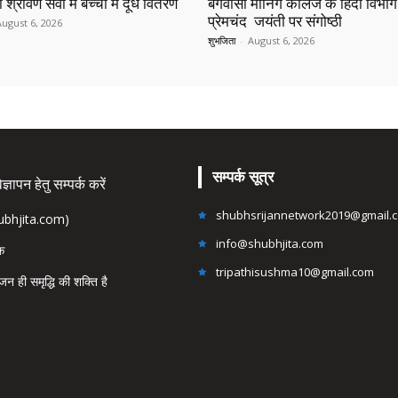
 श्रावण सेवा में बच्चों में दूध वितरण
बंगवासी मॉर्निंग कॉलेज के हिंदी विभाग 
प्रेमचंद जयंती पर संगोष्ठी
August 6, 2026
शुभजिता
-
August 6, 2026
सम्पर्क सूत्र
्ञापन हेतु सम्पर्क करें
shubhsrijannetwork2019@gmail.
hubhjita.com)
info@shubhjita.com
ंक
tripathisushma10@gmail.com
जन ही समृद्धि की शक्ति है