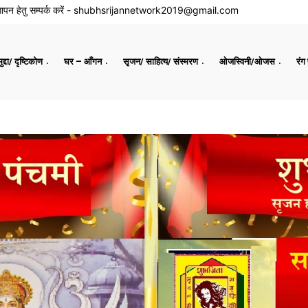
ापन हेतु सम्पर्क करें -
shubhsrijannetwork2019@gmail.com
द्दा/ दृष्टिकोण
घर – आँगन
सृजन/ साहित्य/ संस्मरण
ओजस्विनी/ओजस
रंग