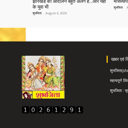
झारखंड का आंदोलन बहुत अलग है…और यहां
मासव्यापी
के युवा भी
शुभजिता
-
शुभजिता
-
August 6, 2026
खबर एवं विज
शुभजिता(s
महत्वपूर्ण लि
शुभजिता : सृ