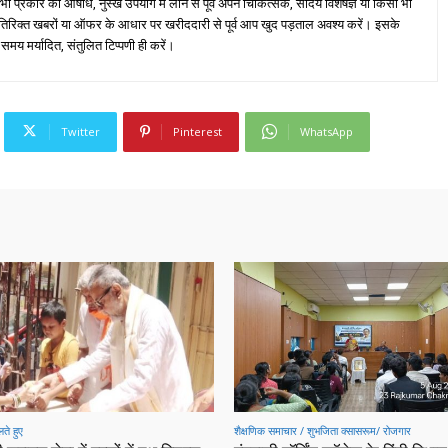
्रकार की औषधि, नुस्खे उपयोग में लाने से पूर्व अपने चिकित्सक, सौंदर्य विशेषज्ञ या किसी भी
तिरिक्त खबरों या ऑफर के आधार पर खरीददारी से पूर्व आप खुद पड़ताल अवश्य करें। इसके
 समय मर्यादित, संतुलित टिप्पणी ही करें।
Twitter
Pinterest
WhatsApp
ते हुए
शैक्षणिक समाचार / शुभजिता क्सासरूम/ रोजगार