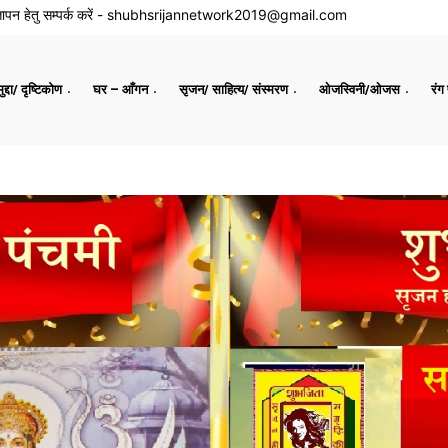
ापन हेतु सम्पर्क करें -
shubhsrijannetwork2019@gmail.com
द्दा/ दृष्टिकोण
घर – आँगन
सृजन/ साहित्य/ संस्मरण
ओजस्विनी/ओजस
रंग