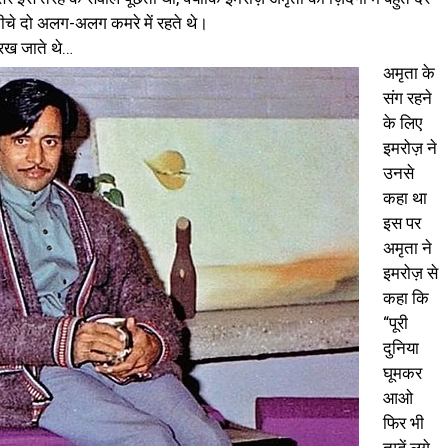
नीचे दो अलग-अलग कमरे में रहते थे।
य रख जाते थे…
अमृता के
संग रहने
के लिए
इमरोज़ ने
उनसे
कहा था
इस पर
अमृता ने
इमरोज़ से
कहा कि
“पूरी
दुनिया
घूमकर
आओ
फिर भी