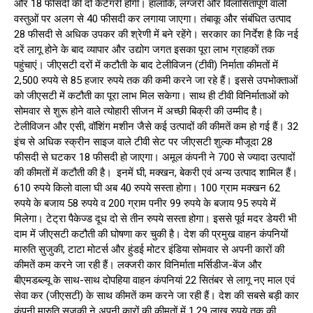
और 18 फीसदी की दो कैटेगरी होंगी। हालांकि, लग्जरी और विलासितापूर्ण वाली
वस्तुओं पर अलग से 40 फीसदी कर लगाया जाएगा। तंबाकू और संबंधित उत्पाद
28 फीसदी से अधिक उपकर की श्रेणी में बने रहेंगे। सरकार का निर्देश है कि नई
दरें लागू होने के बाद व्यापार और उद्योग जगत इसका पूरा लाभ ग्राहकों तक
पहुंचाएं। जीएसटी दरों में कटौती के बाद टेलीविजन (टीवी) निर्माता कीमतों में
2,500 रुपये से 85 हजार रुपये तक की कमी करने जा रहे हैं। इससे उपभोक्ताओं
को जीएसटी में कटौती का पूरा लाभ मिल सकेगा। साथ ही टीवी विनिर्माताओं को
सोमवार से शुरू होने वाले त्योहारी सीजन में अच्छी बिक्री की उम्मीद है।
टेलीविजन और एसी, वॉशिंग मशीन जैसे कई उत्पादों की कीमतें कम हो गई हैं। 32
इंच से अधिक स्क्रीन साइज वाले टीवी सेट पर जीएसटी शुल्क मौजूदा 28
फीसदी से घटकर 18 फीसदी हो जाएगा। अमूल कंपनी ने 700 से ज्यादा उत्पादों
की कीमतों में कटौती की है। इनमें घी, मक्खन, बेकरी एवं अन्य उत्पाद शामिल हैं।
610 रुपये किलो वाला घी अब 40 रुपये सस्ता होगा। 100 ग्राम मक्खन 62
रुपये के बजाय 58 रुपये व 200 ग्राम पनीर 99 रुपये के बजाय 95 रुपये में
मिलेगा। टेट्रा पैकेज्ड दूध दो से तीन रुपये सस्ता होगा। इससे पूर्व मदर डेयरी भी
दाम में जीएसटी कटौती की घोषणा कर चुकी है। देश की प्रमुख वाहन कंपनियों
मारुति सुजुकी, टाटा मोटर्स और हुंडई मोटर इंडिया सोमवार से अपनी कारों की
कीमतें कम करने जा रही हैं। लक्जरी कार विनिर्माता मर्सिडीज-बेंज और
बीएमडब्ल्यू के साथ-साथ दोपहिया वाहन कंपनियां 22 सितंबर से लागू नए माल एवं
सेवा कर (जीएसटी) के साथ कीमतें कम करने जा रही हैं। देश की सबसे बड़ी कार
कंपनी मारुति सुजुकी ने अपनी कारों की कीमतों में 1.29 लाख रुपये तक की