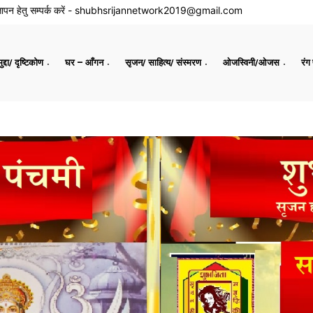
ापन हेतु सम्पर्क करें -
shubhsrijannetwork2019@gmail.com
द्दा/ दृष्टिकोण
घर – आँगन
सृजन/ साहित्य/ संस्मरण
ओजस्विनी/ओजस
रंग