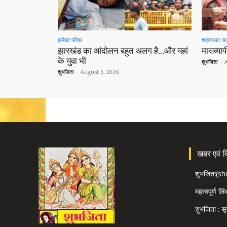
इम्पैक्ट फीचर
शहरनामा/ चल
झारखंड का आंदोलन बहुत अलग है…और यहां
मासव्यापी
के युवा भी
शुभजिता
-
शुभजिता
-
August 6, 2026
खबर एवं विज
शुभजिता(s
महत्वपूर्ण लि
शुभजिता : सृ