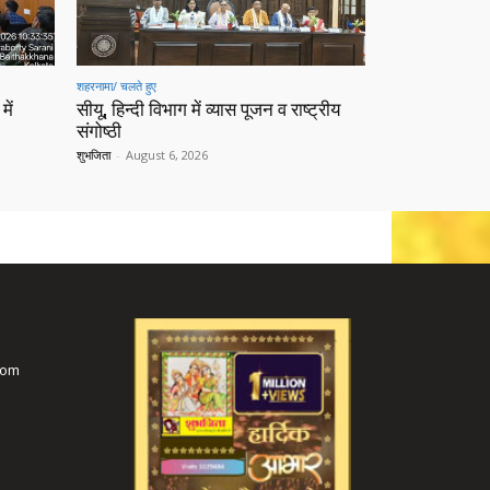
शहरनामा/ चलते हुए
में
सीयू, हिन्दी विभाग में व्यास पूजन व राष्ट्रीय
संगोष्ठी
शुभजिता
-
August 6, 2026
com