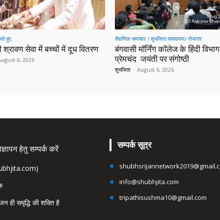
ते हुए
शैक्षणिक समाचार / शुभजिता क्सासरूम/ रोजगार
 श्रावण सेवा में बच्चों में दूध वितरण
बंगवासी मॉर्निंग कॉलेज के हिंदी विभाग 
प्रेमचंद जयंती पर संगोष्ठी
August 6, 2026
शुभजिता
-
August 6, 2026
सम्पर्क सूत्र
्ञापन हेतु सम्पर्क करें
shubhsrijannetwork2019@gmail.
hubhjita.com)
info@shubhjita.com
ंक
tripathisushma10@gmail.com
जन ही समृद्धि की शक्ति है