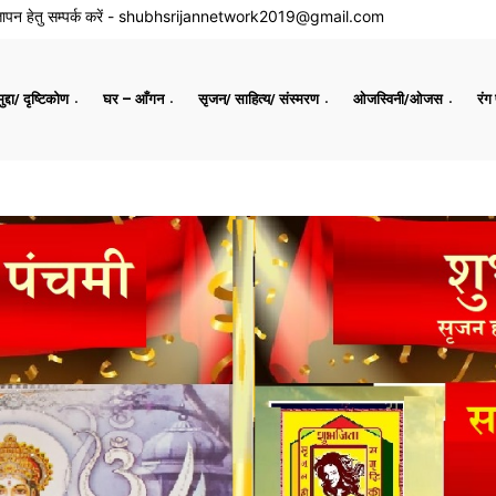
ापन हेतु सम्पर्क करें -
shubhsrijannetwork2019@gmail.com
द्दा/ दृष्टिकोण
घर – आँगन
सृजन/ साहित्य/ संस्मरण
ओजस्विनी/ओजस
रंग