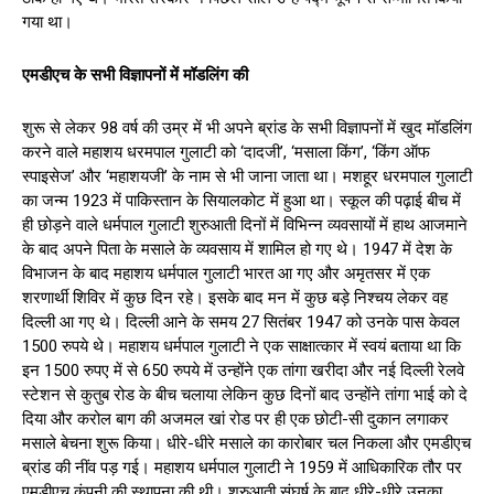
गया था।
एमडीएच के सभी विज्ञापनों में मॉडलिंग की
शुरू से लेकर 98 वर्ष की उम्र में भी अपने ब्रांड के सभी विज्ञापनों में खुद मॉडलिंग
करने वाले महाशय धरमपाल गुलाटी को ‘दादजी’, ‘मसाला किंग’, ‘किंग ऑफ
स्पाइसेज’ और ‘महाशयजी’ के नाम से भी जाना जाता था। मशहूर धरमपाल गुलाटी
का जन्म 1923 में पाकिस्तान के सियालकोट में हुआ था। स्कूल की पढ़ाई बीच में
ही छोड़ने वाले धर्मपाल गुलाटी शुरुआती दिनों में विभिन्न व्यवसायों में हाथ आजमाने
के बाद अपने पिता के मसाले के व्यवसाय में शामिल हो गए थे। 1947 में देश के
विभाजन के बाद महाशय धर्मपाल गुलाटी भारत आ गए और अमृतसर में एक
शरणार्थी शिविर में कुछ दिन रहे। इसके बाद मन में कुछ बड़े निश्चय लेकर वह
दिल्ली आ गए थे। दिल्ली आने के समय 27 सितंबर 1947 को उनके पास केवल
1500 रुपये थे। महाशय धर्मपाल गुलाटी ने एक साक्षात्कार में स्वयं बताया था कि
इन 1500 रुपए में से 650 रुपये में उन्होंने एक तांगा खरीदा और नई दिल्ली रेलवे
स्टेशन से कुतुब रोड के बीच चलाया लेकिन कुछ दिनों बाद उन्होंने तांगा भाई को दे
दिया और करोल बाग की अजमल खां रोड पर ही एक छोटी-सी दुकान लगाकर
मसाले बेचना शुरू किया। धीरे-धीरे मसाले का कारोबार चल निकला और एमडीएच
ब्रांड की नींव पड़ गई। महाशय धर्मपाल गुलाटी ने 1959 में आधिकारिक तौर पर
एमडीएच कंपनी की स्थापना की थी। शुरुआती संघर्ष के बाद धीरे-धीरे उनका