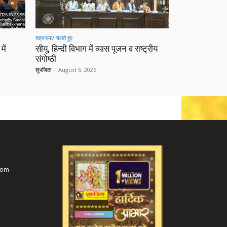
शहरनामा/ चलते हुए
में
सीयू, हिन्दी विभाग में व्यास पूजन व राष्ट्रीय
संगोष्ठी
शुभजिता
-
August 6, 2026
com