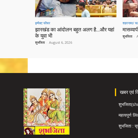
इम्पैक्ट फीचर
शहरनामा/ चल
झारखंड का आंदोलन बहुत अलग है…और यहां
मासव्यापी
के युवा भी
शुभजिता
-
शुभजिता
-
August 6, 2026
खबर एवं विज
शुभजिता(s
महत्वपूर्ण लि
शुभजिता : सृ