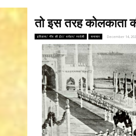
तो इस तरह कोलकाता की
December 14, 20
इतिहास/ नींव की ईंट/ धरोहर/ स्वदेशी
समाचार