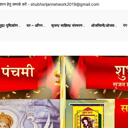
ापन हेतु सम्पर्क करें -
shubhsrijannetwork2019@gmail.com
द्दा/ दृष्टिकोण
घर – आँगन
सृजन/ साहित्य/ संस्मरण
ओजस्विनी/ओजस
रंग