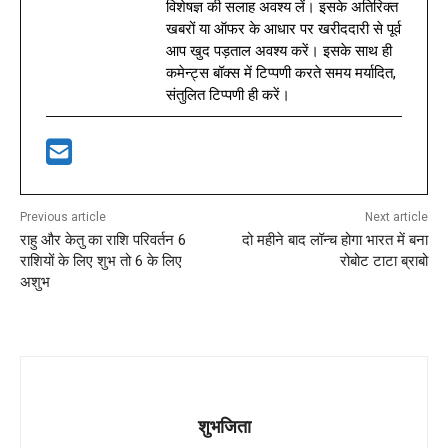
विशेषज्ञ की सलाह अवश्य लें। इसके अतिरिक्त
खबरों या ऑफर के आधार पर खरीददारी से पूर्व
आप खुद पड़ताल अवश्य करें। इसके साथ ही
कमेन्ट्स बॉक्स में टिप्पणी करते समय मर्यादित,
संतुलित टिप्पणी ही करें।
Previous article
Next article
राहु और केतु का राश‌ि पर‌िवर्तन 6
दो महीने बाद लॉन्च होगा भारत में बना
राश‌ियों के ल‌िए शुभ तो 6 के ल‌िए
रोबोट टाटा ब्राबो
अशुभ
शुभजिता