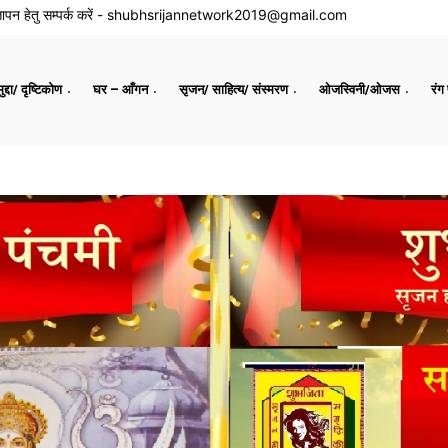
ापन हेतु सम्पर्क करें -
shubhsrijannetwork2019@gmail.com
द्दा/ दृष्टिकोण
घर – आँगन
सृजन/ साहित्य/ संस्मरण
ओजस्विनी/ओजस
रंग