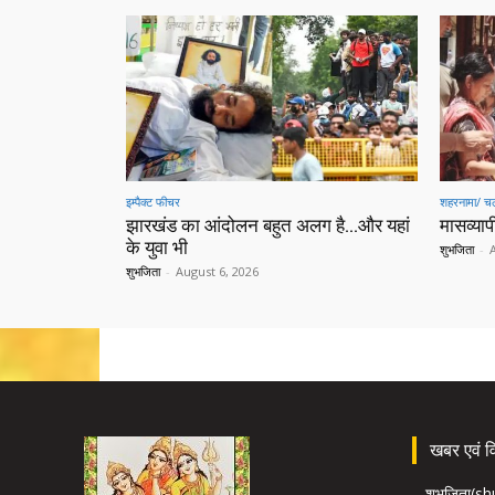
इम्पैक्ट फीचर
शहरनामा/ चल
झारखंड का आंदोलन बहुत अलग है…और यहां
मासव्यापी
के युवा भी
शुभजिता
-
शुभजिता
-
August 6, 2026
खबर एवं विज
शुभजिता(s