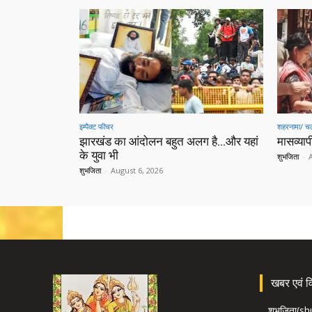
इम्पैक्ट फीचर
शहरनामा/ चल
झारखंड का आंदोलन बहुत अलग है…और यहां
मासव्यापी
के युवा भी
शुभजिता
-
शुभजिता
-
August 6, 2026
खबर एवं विज
शुभजिता(s