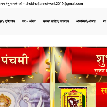
ापन हेतु सम्पर्क करें -
shubhsrijannetwork2019@gmail.com
द्दा/ दृष्टिकोण
घर – आँगन
सृजन/ साहित्य/ संस्मरण
ओजस्विनी/ओजस
रंग