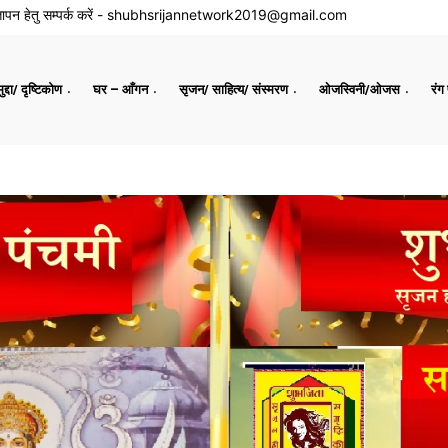
ापन हेतु सम्पर्क करें -
shubhsrijannetwork2019@gmail.com
द्दा/ दृष्टिकोण
घर – आँगन
सृजन/ साहित्य/ संस्मरण
ओजस्विनी/ओजस
रंग