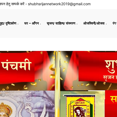
ापन हेतु सम्पर्क करें -
shubhsrijannetwork2019@gmail.com
द्दा/ दृष्टिकोण
घर – आँगन
सृजन/ साहित्य/ संस्मरण
ओजस्विनी/ओजस
रंग