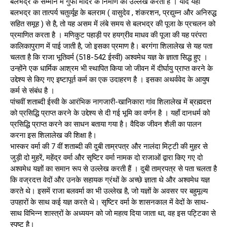
बलभद्र के सम्मान में गुफा मंदिर के निर्माण का उल्लेख करता है । यदि यहाँ
बलभद्र का तात्पर्य चतुर्व्यूह के बलराम ( वासुदेव , शंकरशन, प्रद्युम्न और अनिरुद्ध
सहित समूह ) से है, तो यह असम में लंबे समय से बलभद्र की पूजा के प्रचलन को
प्रमाणित करता है । मणिकुट पहाड़ी पर हयग्रीव माधव की पूजा की यह परंपरा
कालिकापुराण में पाई जाती है, जो इसका प्रमाण है। बरगंगा शिलालेख से यह पता
चलता है कि राजा भूतिवर्म (518-542 ईस्वी) अश्वमेध यज्ञ के ज्ञाता सिद्ध हुए ।
उन्होंने एक धार्मिक आश्रम भी स्थापित किया जो जीवन में दीर्घायु प्राप्त करने के
उद्देश्य से किए गए इष्टापूर्त कर्म का एक उदाहरण है । इसका अथर्ववेद के आयुष
कर्म से संबंध है ।
पांचवीं शताब्दी ईस्वी के आरंभिक नागजारी-खानिकारा गांव शिलालेख में ब्रह्मदत्त
को प्रसिद्धि प्राप्त करने के उद्देश्य से दी गई भूमि का वर्णन है । यहाँ दानधर्म को
प्रसिद्धि प्राप्त करने का साधन बताया गया है। वैदिक जीवन शैली का पालन
करना इस शिलालेख की शिक्षा है।
भास्कर वर्मा की 7 वीं शताब्दी की दुबी ताम्रपत्र और नालंदा मिट्टी की मुहर से
जुड़ी दो मुहरें, महेंद्र वर्मा और सृष्टिर वर्मा नामक दो राजाओं द्वारा किए गए दो
अश्वमेध यज्ञों का समान रूप से उल्लेख करती हैं । दुबी ताम्रपत्र से पता चलता है
कि वज्रदत्त वेदों और उनके सहायक ग्रंथों के अच्छे ज्ञाता थे और अश्वमेध यज्ञ
करते थे। इसमें राजा बलवर्मा का भी उल्लेख है, जो यज्ञों के अवसर पर बहुमूल्य
उपहारों के साथ कई यज्ञ करते थे। सृष्टिर वर्मा के शासनकाल में वेदों के साथ-
साथ विभिन्न शास्त्रों के अध्ययन को जो महत्व दिया जाता था, वह इस पट्टिका से
स्पष्ट है।