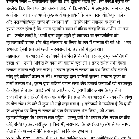
रामायण काल –
ऐतिहासिक कृति की ओर झुकाव रखते हुए , हेम बरुआ स्रोत का
उल्लेख किए बिना यह दावा करना चाहते थे कि मध्यदेश में अमूर्तराज नाम का एक
आर्य राजा था । वह अपने कुछ आर्य अनुयायियों के साथ प्राग्ज्योतिषपुर चले गए
और प्राग्ज्योतिषपुर राज्य की स्थापना की। उनके पिता रामायण के कुश थे ।
इससे स्पष्ट होता है कि असम प्राचीन काल में वैदिक संस्कृति के अधीन आ गया
था। उनके शब्दों में, ‘आर्यों द्वारा बहुत पहले ही कामरूप या प्राग्ज्योतिष को
ब्राह्मणवादी शाक्त और बौद्ध तंत्रवाद के केंद्र के रूप में मान्यता दी गई थी ।’ यह
संभवतः ईस्वी सन् की पहली सहस्राब्दी के उत्तरार्ध में हुआ था।
महाभारत –
महाभारत के उद्योगपर्व में वर्णित है कि भौम नरकासुर प्राग्ज्योतिष में
रहता था। उसने अदिति के कान की बालियाँ चुरा लीं । इंद्र समेत सभी देवता
उसका सामना नहीं कर सके। भगवान कृष्ण ने नरका का वध किया और उससे
खोई हुई बालियाँ वापस ले लीं। नरकासुर द्वारा बालियाँ चुराना, भगवान कृष्ण के
हाथों उसका वध , कृष्ण द्वारा बालियाँ वापस लेना और हजारों कन्याओं को नरकासुर
के चंगुल से बचाना आदि सभी घटनाएँ बाद के पुराणों और असम के प्राचीन
राजाओं के शिलालेखों में बार-बार वर्णित हैं। हालांकि, महाभारत में नरका और विष्णु
के बीच संबंध के बारे में कुछ भी नहीं कहा गया है । द्रोणपर्व में उल्लेख है कि पृथ्वी
के अनुरोध पर विष्णु ने नरक को एक वैष्णवास्त्र भेंट किया , जो अंततः
प्राग्ज्योतिषपुरा के भागदत्त तक पहुँचा। परन्तु यहाँ भी भागदत्त और नरक के बीच
कोई संबंध प्रकट नहीं हुआ। फिर भी, महाभारत के उपरोक्त प्रसंग से यह स्पष्ट
होता है कि असम में वैदिक संस्कृति का विकास हुआ था।
पुराण और तंत्र –
असम में लिखा गया कालिकापुराण , प्राग्ज्योतिषपुर में नरक के