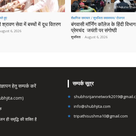
ते हुए
शैक्षणिक समाचार / शुभजिता क्सासरूम/ रोजगार
 श्रावण सेवा में बच्चों में दूध वितरण
बंगवासी मॉर्निंग कॉलेज के हिंदी विभाग 
प्रेमचंद जयंती पर संगोष्ठी
August 6, 2026
शुभजिता
-
August 6, 2026
सम्पर्क सूत्र
्ञापन हेतु सम्पर्क करें
shubhsrijannetwork2019@gmail.
hubhjita.com)
info@shubhjita.com
ंक
tripathisushma10@gmail.com
जन ही समृद्धि की शक्ति है