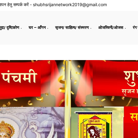
ापन हेतु सम्पर्क करें -
shubhsrijannetwork2019@gmail.com
द्दा/ दृष्टिकोण
घर – आँगन
सृजन/ साहित्य/ संस्मरण
ओजस्विनी/ओजस
रंग