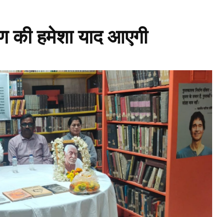
षाण की हमेशा याद आएगी