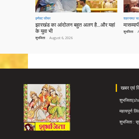
इम्पैक्ट फीचर
शहरनामा/ चल
झारखंड का आंदोलन बहुत अलग है…और यहां
मासव्यापी
के युवा भी
शुभजिता
-
शुभजिता
-
August 6, 2026
खबर एवं विज
शुभजिता(s
महत्वपूर्ण लि
शुभजिता : सृ