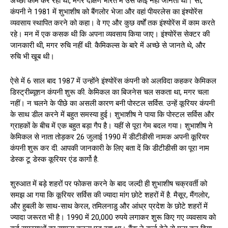
अच्छा काम कर रही थी, मगर दक्षिण भारत में उसे कोई नहीं जानता था। सो,
कंपनी ने 1981 में शुभाशीष को बैंगलोर भेजा और वहां पीयरलेस का इंश्योरेंस
व्यवसाय स्थापित करने को कहा। वे गए और कुछ वर्षों तक इंश्योरेंस में काम करते
रहे। मन में एक कसक थी कि अपना व्यवसाय किया जाए। इंश्योरेंस सेक्टर की
जानकारी थी, मगर रुचि नहीं थी. कैमिकल्स के बारे में अच्छे से जानते थे, और
रुचि भी खूब थी।
ऐसे में 6 साल बाद 1987 में उन्होंने इंश्योरेंस कंपनी को अलविदा कहकर केमिकल
डिस्ट्रीब्यूशन कंपनी शुरू की. केमिकल का बिजनेस चल सकता था, मगर चला
नहीं। न चलने के पीछे का असली कारण बनी पोस्टल सर्विस. उन्हें कूरियर कंपनी
के साथ डील करने में बहुत समस्या हुई। शुभाशीष ने पाया कि पोस्टल सर्विस और
ग्राहकों के बीच में एक बहुत बड़ा गैप है। यहीं से पूरा गेम बदल गया। शुभाशीष ने
केमिकल से नाता तोड़कर 26 जुलाई 1990 में डीटीडीसी नामक अपनी कूरियर
कंपनी शुरू कर दी. आपकी जानकारी के लिए बता दें कि डीटीडीसी का पूरा नाम
डेस्क टू डेस्क कूरियर एंड कार्गो है.
शुरुआत में बड़े शहरों पर फोकस करने के बाद जल्दी ही शुभाशीष चक्रवर्ती को
समझ आ गया कि कूरियर सर्विस की ज्यादा मांग छोटे शहरों में है. मैसूर, मैंगलोर,
और हुबली के साथ-साथ केरल, तमिलनाडु और आंध्र प्रदेश के छोटे शहरों में
ज्यादा जरूरत भी है। 1990 में 20,000 रुपये लगाकर शुरू किए गए व्यवसाय को