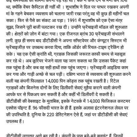
कई समस्याओं का सामना करना पड़ रहा था। बैंक ने कर्ज देने से मना कर दिया
था, क्योंकि वेंचर कैपिटल ही नहीं थी । शुभाशीष ने दिल पर पत्थर रखकर अपनी
मां के गहने बेचकर व्यवसाय को चलाना जारी रखा परंतु वह भी कुछ ही महीनों चल
सका। फिर से पैसे का संकट आ पड़ा। 1991 में शुभाशीष को एक ऐसा मंत्र
सूझा, जिसने पूरी बाजी पलटकर रख दी। उन्होंने फ्रेंचाइजी मॉडल की शुरुआत
की। क्षेत्रों को ज़ोन में बांटा गया। एक रीजनल ब्रांच 30 फ्रेंचाइजी संभालने
लगी. कुछ ही समय बाद डीटीडीसी ने अपना सॉफ्टवेयर और कंप्यूटर सिस्टम भी
फ्रेंचाइजीज़ पर उपबल्ध करवा दिया, ताकि ऑर्डर की रियल-टाइम ट्रैकिंग हो
सके। यह एक ऐसी क्रांति थी, ग्राहक जिसकी जरूरत काफी समय से महसूस
कर रहे थे। अब कूरियर भेजने वाला यह जान सकता था कि उसका पैकेट कहां
तक पहुंचा है और कब वह सही हाथों तक पहुंच जाएगा। फ्रेंचाइजी आइडिया काम
कर गया और गाड़ी अच्छे से चल पड़ी। दक्षिण भारत से व्यवसाय की शुरुआत करने
वाली यह कंपनी फिलहाल 14,000 पिन कोड्स तक पहुंच रखती है। रिटेल
ग्राहकों और बिजनेस दोनों के लिए डिलीवरी सेवाएं मुहैया कराने वाली कंपनी
आपके घर से पिकअप कर सकती है और कहीं भी डिलीवरी दे सकती है।
डीटीडीसी की वेबसाइट के मुताबिक, इसके नेटवर्क में 14,000 फिजिकल कस्टमर
एक्सेस पॉइन्ट हैं. 96 फीसदी भारत के ही हैं. इसके अलावा इंटरनेशनल लेवल पर
की उपस्थिति है. दुनिया के 220 डेस्टिनेशन ऐसे हैं, जहां पर डीटीडीसी की सेवाएं
उपलब्ध हैं।
डीटीडीसी लगातार आगे बढ़ रही है। कंपनी के पास बड़े-बड़े क्लाइंट हैं, जिनमें