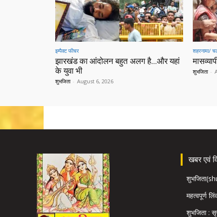
इम्पैक्ट फीचर
शहरनामा/ चल
झारखंड का आंदोलन बहुत अलग है…और यहां
मासव्यापी
के युवा भी
शुभजिता
-
शुभजिता
-
August 6, 2026
खबर एवं विज
शुभजिता(s
महत्वपूर्ण लि
शुभजिता : सृ