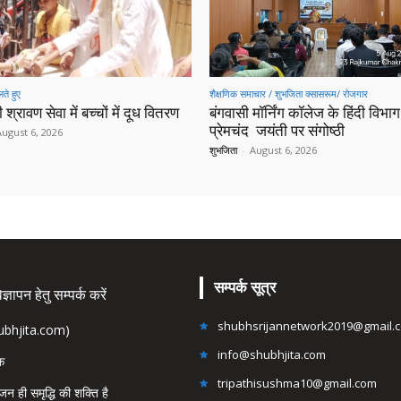
ते हुए
शैक्षणिक समाचार / शुभजिता क्सासरूम/ रोजगार
 श्रावण सेवा में बच्चों में दूध वितरण
बंगवासी मॉर्निंग कॉलेज के हिंदी विभाग 
प्रेमचंद जयंती पर संगोष्ठी
August 6, 2026
शुभजिता
-
August 6, 2026
सम्पर्क सूत्र
्ञापन हेतु सम्पर्क करें
shubhsrijannetwork2019@gmail.
hubhjita.com)
info@shubhjita.com
ंक
tripathisushma10@gmail.com
जन ही समृद्धि की शक्ति है