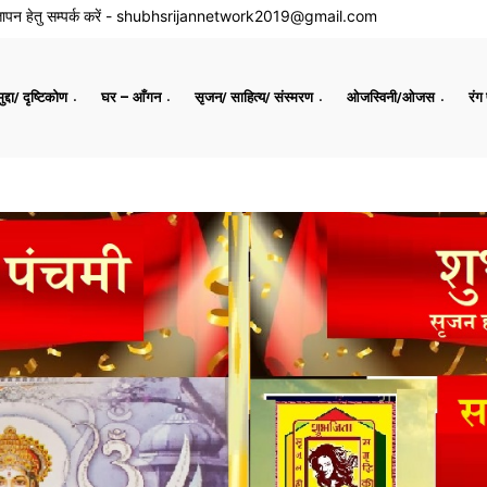
ापन हेतु सम्पर्क करें -
shubhsrijannetwork2019@gmail.com
द्दा/ दृष्टिकोण
घर – आँगन
सृजन/ साहित्य/ संस्मरण
ओजस्विनी/ओजस
रंग