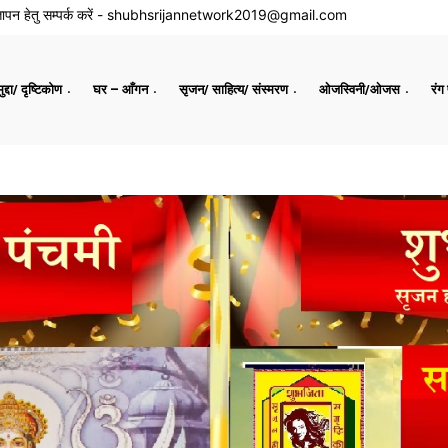
ापन हेतु सम्पर्क करें -
shubhsrijannetwork2019@gmail.com
द्दा/ दृष्टिकोण
घर – आँगन
सृजन/ साहित्य/ संस्मरण
ओजस्विनी/ओजस
रंग