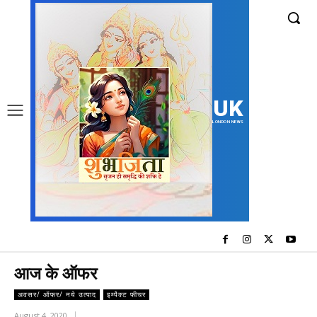
UK
LONDON NEWS
आज के ऑफर
अवसर/ ऑफर/ नये उत्पाद
इम्पैक्ट फीचर
August 4, 2020