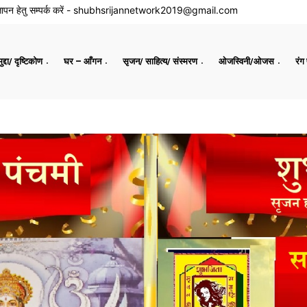
ापन हेतु सम्पर्क करें -
shubhsrijannetwork2019@gmail.com
द्दा/ दृष्टिकोण
घर – आँगन
सृजन/ साहित्य/ संस्मरण
ओजस्विनी/ओजस
रंग