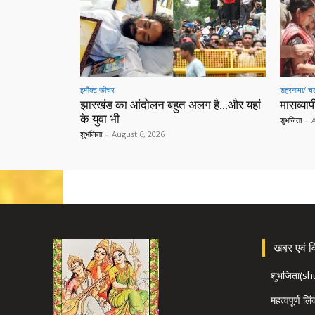
इम्पैक्ट फीचर
शहरनामा/ चल
झारखंड का आंदोलन बहुत अलग है…और यहां
मासव्यापी
के युवा भी
शुभजिता
-
शुभजिता
-
August 6, 2026
खबर एवं विज
शुभजिता(s
महत्वपूर्ण लि