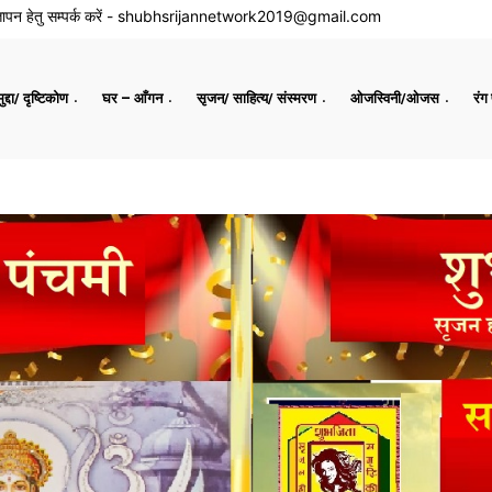
ापन हेतु सम्पर्क करें -
shubhsrijannetwork2019@gmail.com
द्दा/ दृष्टिकोण
घर – आँगन
सृजन/ साहित्य/ संस्मरण
ओजस्विनी/ओजस
रंग