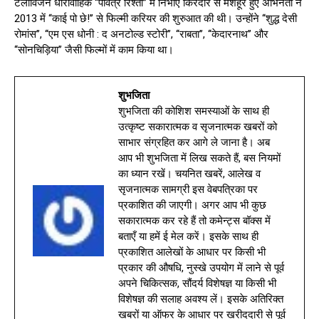
टेलीविजन धारावाहिक ‘‘पवित्र रिश्ता’’ में निभाए किरदार से मशहूर हुए अभिनेता ने
2013 में ‘‘काई पो छे!’’ से फिल्मी करियर की शुरुआत की थी। उन्होंने ‘‘शुद्ध देसी
रोमांस’’, ‘‘एम एस धोनी : द अनटोल्ड स्टोरी’’, ‘‘राबता’’, ‘‘केदारनाथ’’ और
‘‘सोनचिड़िया’’ जैसी फिल्मों में काम किया था।
शुभजिता
शुभजिता की कोशिश समस्याओं के साथ ही
उत्कृष्ट सकारात्मक व सृजनात्मक खबरों को
साभार संग्रहित कर आगे ले जाना है। अब
आप भी शुभजिता में लिख सकते हैं, बस नियमों
का ध्यान रखें। चयनित खबरें, आलेख व
सृजनात्मक सामग्री इस वेबपत्रिका पर
प्रकाशित की जाएगी। अगर आप भी कुछ
सकारात्मक कर रहे हैं तो कमेन्ट्स बॉक्स में
बताएँ या हमें ई मेल करें। इसके साथ ही
प्रकाशित आलेखों के आधार पर किसी भी
प्रकार की औषधि, नुस्खे उपयोग में लाने से पूर्व
अपने चिकित्सक, सौंदर्य विशेषज्ञ या किसी भी
विशेषज्ञ की सलाह अवश्य लें। इसके अतिरिक्त
खबरों या ऑफर के आधार पर खरीददारी से पूर्व