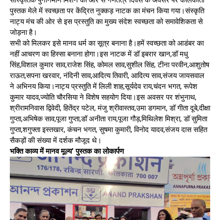
सांस्कृतिक पुनर्निर्माण मिशन की ओर से गणतंत्र दिवस के अवसर पर कोलकाता
पुस्तक मेले में स्वच्छता पर केंद्रित नुक्कड़ नाटक का मंचन किया गया।संस्कृति
नाट्य मंच की ओर से इस प्रस्तुति का मुख्य संदेश स्वच्छता को समावेशिकता से
जोड़ना है।
सभी को मिलकर इसे मानव धर्म का सूत्र बनाना है।हमें स्वच्छता को आडंबर का
नहीं आचरण का हिस्सा बनाना होगा।इस नाटक में डॉ इबरार खान,डॉ मधु
सिंह,विशाल कुमार साव,राजेश सिंह, कोमल साव,सुशील सिंह, टीना परवीन,आशुतोष
राऊत,सपना खरवार, नंदिनी साव,आदित्य तिवारी, आदित्य साव,संजय जायसवाल
ने अभिनय किया।नाट्य प्रस्तुति में लिली शाह,सूर्यदेव राय,चंदन भगत, रूपेश
कुमार यादव,ज्योति चौरसिया ने विशेष सहयोग दिया।इस अवसर पर शंभुनाथ,
श्रीरामनिवास द्विवेदी, हितेंद्र पटेल, मंजु श्रीवास्तव,उमा डगमान, डॉ गीता दूबे,दीक्षा
गुप्ता,अभिषेक साव,पूजा गुप्ता,डॉ अनीता राय,पूजा गौड़,मिथिलेश मिश्रा, डॉ सुमिता
गुप्ता,शगुफ्ता इस्तखार, कंचन भगत, सुषमा कुमारी, विनोद यादव,संजय दास सहित
सैकड़ों की संख्या में दर्शक मौजूद थे।
भक्ति काव्य में मानव मूल्य’ पुस्तक का लोकार्पण