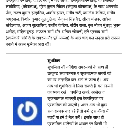
डब्ल्यूबीजीएमडीए), देवेंद्र बैद ( मानद सचिव, डब्ल्यूबीजीएमडीए), कन्हैयालाल
लखोटिया, (कोषाध्यक्ष), प्रेम कुमार सिंहल (संयुक्त कोषाध्यक्ष) के साथ अमरचंद
जैन, तरुण कुमार झाझरिया, आशीष झावर, मनीष राठी, कमलेश केडिया, मनीष
अग्रवाल, किशोर कुमार गुलगुलिया, विक्रम सिंह बैद, सौरव चांडक, साकेत
खंडेलवाल, अजय सुल्तानिया, राजीव केडिया, संदीप राजा, बृज मोहन मुंधड़ा, भुवन
अरोड़ा, मोहित दुगड़, सज्जन शर्मा और अनिल सोमानी, हरि प्रसाद शर्मा
(कार्यकारी समिति के सदस्य और पूर्व अध्यक्ष) के आठ चांद मल लड्ढा इसे सफल
बनाने में अहम भूमिका अदा की।
शुभजिता
शुभजिता की कोशिश समस्याओं के साथ ही
उत्कृष्ट सकारात्मक व सृजनात्मक खबरों को
साभार संग्रहित कर आगे ले जाना है। अब
आप भी शुभजिता में लिख सकते हैं, बस नियमों
का ध्यान रखें। चयनित खबरें, आलेख व
सृजनात्मक सामग्री इस वेबपत्रिका पर
प्रकाशित की जाएगी। अगर आप भी कुछ
सकारात्मक कर रहे हैं तो कमेन्ट्स बॉक्स में
बताएँ या हमें ई मेल करें। इसके साथ ही
प्रकाशित आलेखों के आधार पर किसी भी