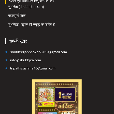
खबर एवं विज्ञापन हेतु सम्पर्क करें
शुभजिता(shubhjita.com)
महत्वपूर्ण लिंक
शुभजिता : सृजन ही समृद्धि की शक्ति है
सम्पर्क सूत्र
shubhsrijannetwork2019@gmail.com
info@shubhjita.com
tripathisushma10@gmail.com