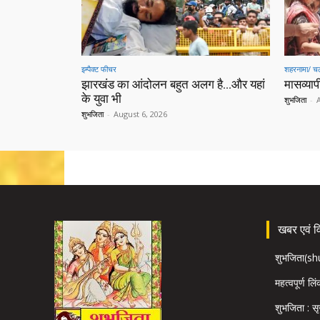
इम्पैक्ट फीचर
शहरनामा/ चल
झारखंड का आंदोलन बहुत अलग है…और यहां
मासव्यापी
के युवा भी
शुभजिता
-
शुभजिता
-
August 6, 2026
खबर एवं विज
शुभजिता(s
महत्वपूर्ण लि
शुभजिता : सृ