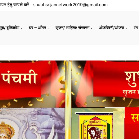
ापन हेतु सम्पर्क करें -
shubhsrijannetwork2019@gmail.com
द्दा/ दृष्टिकोण
घर – आँगन
सृजन/ साहित्य/ संस्मरण
ओजस्विनी/ओजस
रंग