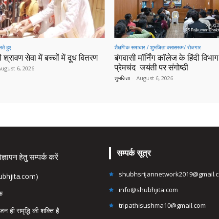
ते हुए
शैक्षणिक समाचार / शुभजिता क्सासरूम/ रोजगार
 श्रावण सेवा में बच्चों में दूध वितरण
बंगवासी मॉर्निंग कॉलेज के हिंदी विभाग 
प्रेमचंद जयंती पर संगोष्ठी
August 6, 2026
शुभजिता
-
August 6, 2026
सम्पर्क सूत्र
्ञापन हेतु सम्पर्क करें
shubhsrijannetwork2019@gmail.
hubhjita.com)
info@shubhjita.com
ंक
tripathisushma10@gmail.com
जन ही समृद्धि की शक्ति है