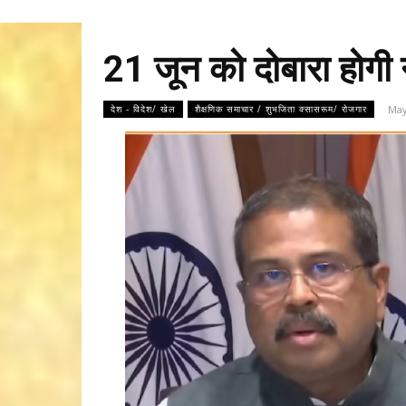
21 जून को दोबारा होगी 
May
देश - विदेश/ खेल
शैक्षणिक समाचार / शुभजिता क्सासरूम/ रोजगार