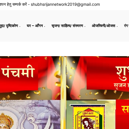
ापन हेतु सम्पर्क करें -
shubhsrijannetwork2019@gmail.com
द्दा/ दृष्टिकोण
घर – आँगन
सृजन/ साहित्य/ संस्मरण
ओजस्विनी/ओजस
रंग