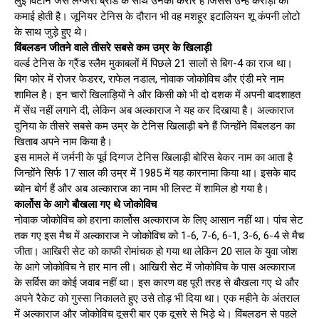
लुई विटॉन जैसे लग्जरी ब्रांड के साथ उनका करार है जिससे उन्हें करोड़ों की
कमाई होती है। जूनियर टेनिस के दौरान भी वह मशहूर इटालियन शू कंपनी लोटो
के साथ जुड़े हुए थे।
विंबलडन जीतने वाले तीसरे सबसे कम उम्र के खिलाड़ी
वर्ल्ड टेनिस के ग्रैंड स्लैम मुकाबलों में पिछले 21 सालों से बिग-4 का राज था।
बिग फोर में रोजर फेडरर, राफेल नडाल, नोवाक जोकोविच और एंडी मरे नाम
शामिल है। इन चारों खिलाड़ियों ने और किसी को भी दो दशक में अपनी बादशाहत
में सेंध नहीं लगाने दी, लेकिन अब अल्काराज ने यह कर दिखाया है। अल्काराज
दुनिया के तीसरे सबसे कम उम्र के टेनिस खिलाड़ी बने हैं जिन्होंने विंबलडन का
खिताब अपने नाम किया है।
इस मामले में जर्मनी के पूर्व दिग्गज टेनिस खिलाड़ी बोरिस बेकर नाम का आता है
जिन्होंने सिर्फ 17 साल की उम्र में 1985 में यह कारनामा किया था। इसके बाद
ब्योन बोर्ग हैं और अब अल्काराज का नाम भी लिस्ट में शामिल हो गया है।
कार्लोस के आगे बौखला गए थे जोकोविच
नोवाक जोकोविच को हराना कार्लोस अल्काराज के लिए आसान नहीं था। पांच सेट
तक गए इस मैच में अल्काराज ने जोकोविच को 1-6, 7-6, 6-1, 3-6, 6-4 से मैच
जीता। आखिरी सेट को काफी रोमांचक हो गया था लेकिन 20 साल के युवा जोश
के आगे जोकोविच ने हार मान ली। आखिरी सेट में जोकोविच के पास अल्काराज
के सर्विस का कोई जवाब नहीं था। इस कारण वह पूरी तरह से बौखला गए थे और
अपने रैकेट को गुस्सा निकालते हुए उसे तोड़ भी दिया था। एक महीने के अंतराल
में अल्काराज और जोकोविच दूसरी बार एक दूसरे से भिड़े थे। विंबलडन से पहले