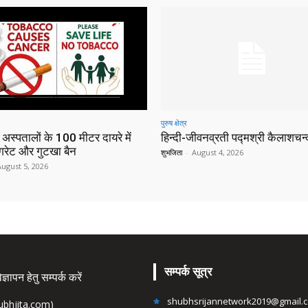
पुरुष क्षेत्र
 अस्पतालों के 100 मीटर दायरे में
हिन्‍दी-जीवनव्रती पद्मश्री कैलाशचन्‍द
िगरेट और गुटखा बैन
शुभजिता
-
August 4, 2026
August 5, 2026
सम्पर्क सूत्र
्ञापन हेतु सम्पर्क करें
shubhsrijannetwork2019@gmail.
hubhjita.com)