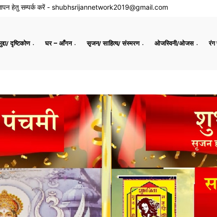
ापन हेतु सम्पर्क करें -
shubhsrijannetwork2019@gmail.com
द्दा/ दृष्टिकोण
घर – आँगन
सृजन/ साहित्य/ संस्मरण
ओजस्विनी/ओजस
रंग