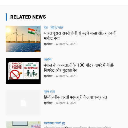
RELATED NEWS
देश - विदेश/ खेल
भारत दूसरा सबसे तेजी से बढ़ने वाला सोलर एनर्जी
मार्केट बना
शुभजिता
-
August 5, 2026
आरोग्य
बंगाल के अस्पतालों के 100 मीटर दायरे में बीड़ी-
सिगरेट और गुटखा बैन
शुभजिता
-
August 5, 2026
पुरुष क्षेत्र
हिन्‍दी-जीवनव्रती पद्मश्री कैलाशचन्‍द्र पंत
शुभजिता
-
August 4, 2026
शहरनामा/ चलते हुए