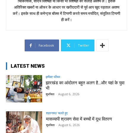
चिकित्सक, सौंदर्य विशेषज्ञ या किसी भी विशेषज्ञ की सलाह अवश्य लें। इसके
अतिरिक्त खबरों या ऑफर के आधार पर खरीददारी से पूर्व आप खुद पड़ताल अवश्य
करें। इसके साथ ही कमेन्ट्स बॉक्स में टिप्पणी करते समय मर्यादित, संतुलित टिप्पणी
ही करें।
Facebook
Twitter
LATEST NEWS
इम्पैक्ट फीचर
झारखंड का आंदोलन बहुत अलग है…और यहां के युवा
भी
शुभजिता
-
August 6, 2026
शहरनामा/ चलते हुए
मासव्यापी श्रावण सेवा में बच्चों में दूध वितरण
शुभजिता
-
August 6, 2026