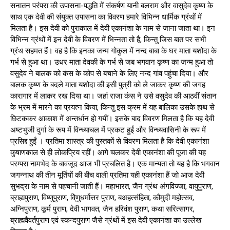
सनातन परंपरा की उपासना-पद्धति में संकर्षण यानी बलराम और वासुदेव कृष्ण के
साथ एक देवी की संयुक्त उपासना का विवरण हमारे विभिन्न धार्मिक ग्रंथों में
मिलता है। इस देवी को पुराकाल में देवी एकानंशा के नाम से जाना जाता था। इन
विभिन्न ग्रंथों में इन देवी के विवरण में भिन्नता तो है, किन्तु जिस बात पर सभी
ग्रंथ सहमत हैं। वह है कि इनका जन्म गोकुल में नन्द बाबा के घर माता यशोदा के
गर्भ से हुआ था। उधर माता देवकी के गर्भ से जब भगवान कृष्ण का जन्म हुआ तो
वसुदेव ने बालक को कंस के कोप से बचाने के लिए नन्द गांव पहुंचा दिया। और
बालक कृष्ण के बदले माता यशोदा की इसी पुत्री को ले जाकर कृष्ण की जगह
कारागार में लाकर रख दिया था। जहां राजा कंस ने उसे वसुदेव की आठवीं संतान
के भ्रम में मारने का प्रयत्न किया, किन्तु इस क्रम में यह बालिका उसके हाथ से
छिटककर आकाश में अन्तर्धान हो गयीं। इसके बाद विवरण मिलता है कि यह देवी
अष्टभुजी दुर्गा के रूप में विन्ध्याचल में प्रकट हुईं और विन्ध्यवासिनी के रूप में
प्रसिद्द हुईं । प्रतिमा शास्त्र की पुस्तकों से विवरण मिलता है कि देवी एकानंशा
कुषाणकाल से ही लोकप्रिय रहीं। आगे चलकर देवी एकानंशा की पूजा की यह
परम्परा नामभेद के बावजूद आज भी प्रचलित है। एक मान्यता तो यह है कि भगवान
जगन्नाथ की तीन मूर्तियों की बीच वाली प्रतिमा यही एकानंशा हैं जो आज देवी
सुभद्रा के नाम से पहचानी जाती हैं। महाभारत, जैन ग्रंथ अंगविज्जा, वायुपुराण,
ब्राह्मपुराण, विष्णुपुराण, विे्णुधर्मोत्तर पुराण, बअहत्संहिता, कौमुदी महोत्सव,
अग्निपुराण, कूर्म पुराण, देवी भागवत, जैन हरिवंश पुराण, कथा सरित्सागर,
ब्राह्मवैवर्तपुराण एवं स्कन्दपुराण जैसे ग्रंथों में इस देवी एकानंशा का उल्लेख