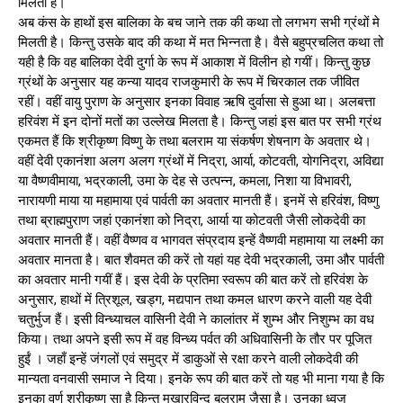
मिलता है।
अब कंस के हाथों इस बालिका के बच जाने तक की कथा तो लगभग सभी ग्रंथों मे
मिलती है। किन्तु उसके बाद की कथा में मत भिन्नता है। वैसे बहुप्रचलित कथा तो
यही है कि वह बालिका देवी दुर्गा के रूप में आकाश में विलीन हो गयीं। किन्तु कुछ
ग्रंथों के अनुसार यह कन्या यादव राजकुमारी के रूप में चिरकाल तक जीवित
रहीं। वहीं वायु पुराण के अनुसार इनका विवाह ऋषि दुर्वासा से हुआ था। अलबत्ता
हरिवंश में इन दोनों मतों का उल्लेख मिलता है। किन्तु जहां इस बात पर सभी ग्रंथ
एकमत हैं कि श्रीकृष्ण विष्णु के तथा बलराम या संकर्षण शेषनाग के अवतार थे।
वहीं देवी एकानंशा अलग अलग ग्रंथों में निद्रा, आर्या, कोटवती, योगनिद्रा, अविद्या
या वैष्णवीमाया, भद्रकाली, उमा के देह से उत्पन्न, कमला, निशा या विभावरी,
नारायणी माया या महामाया एवं पार्वती का अवतार मानती हैं। इनमें से हरिवंश, विष्णु
तथा ब्राह्मपुराण जहां एकानंशा को निद्रा, आर्या या कोटवती जैसी लोकदेवी का
अवतार मानती हैं। वहीं वैष्णव व भागवत संप्रदाय इन्हें वैष्णवी महामाया या लक्ष्मी का
अवतार मानता है। बात शैवमत की करें तो यहां यह देवी भद्रकाली, उमा और पार्वती
का अवतार मानी गयीं हैं। इस देवी के प्रतिमा स्वरूप की बात करें तो हरिवंश के
अनुसार, हाथों में त्रिशूल, खड्ग, मद्यपान तथा कमल धारण करने वाली यह देवी
चतुर्भुज हैं। इसी विन्ध्याचल वासिनी देवी ने कालांतर में शुम्भ और निशुम्भ का वध
किया। तथा अपने इसी रूप में वह विन्ध्य पर्वत की अधिवासिनी के तौर पर पूजित
हुईं । जहाँ इन्हें जंगलों एवं समुद्र में डाकुओं से रक्षा करने वाली लोकदेवी की
मान्यता वनवासी समाज ने दिया। इनके रूप की बात करें तो यह भी माना गया है कि
इनका वर्ण श्रीकृष्ण सा है किन्तु मुखारविन्द बलराम जैसा है। उनका ध्वज