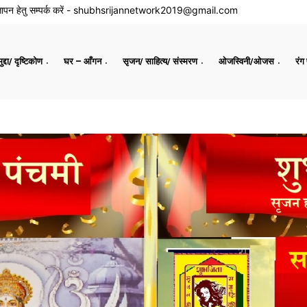
ापन हेतु सम्पर्क करें -
shubhsrijannetwork2019@gmail.com
द्दा/ दृष्टिकोण
घर – आँगन
सृजन/ साहित्य/ संस्मरण
ओजस्विनी/ओजस
रंग