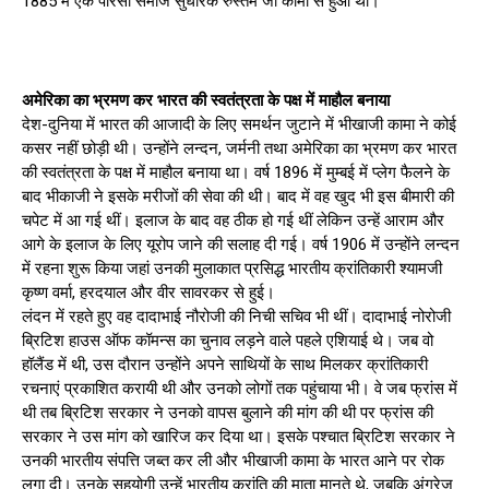
1885 में एक पारसी समाज सुधारक रुस्तम जी कामा से हुआ था।
अमेरिका का भ्रमण कर भारत की स्वतंत्रता के पक्ष में माहौल बनाया
देश-दुनिया में भारत की आजादी के लिए समर्थन जुटाने में भीखाजी कामा ने कोई
कसर नहीं छोड़ी थी। उन्होंने लन्दन, जर्मनी तथा अमेरिका का भ्रमण कर भारत
की स्वतंत्रता के पक्ष में माहौल बनाया था। वर्ष 1896 में मुम्बई में प्लेग फैलने के
बाद भीकाजी ने इसके मरीजों की सेवा की थी। बाद में वह खुद भी इस बीमारी की
चपेट में आ गई थीं। इलाज के बाद वह ठीक हो गई थीं लेकिन उन्हें आराम और
आगे के इलाज के लिए यूरोप जाने की सलाह दी गई। वर्ष 1906 में उन्होंने लन्दन
में रहना शुरू किया जहां उनकी मुलाकात प्रसिद्ध भारतीय क्रांतिकारी श्यामजी
कृष्ण वर्मा, हरदयाल और वीर सावरकर से हुई।
लंदन में रहते हुए वह दादाभाई नौरोजी की निची सचिव भी थीं। दादाभाई नोरोजी
ब्रिटिश हाउस ऑफ कॉमन्स का चुनाव लड़ने वाले पहले एशियाई थे। जब वो
हॉलैंड में थी, उस दौरान उन्होंने अपने साथियों के साथ मिलकर क्रांतिकारी
रचनाएं प्रकाशित करायी थी और उनको लोगों तक पहुंचाया भी। वे जब फ्रांस में
थी तब ब्रिटिश सरकार ने उनको वापस बुलाने की मांग की थी पर फ्रांस की
सरकार ने उस मांग को खारिज कर दिया था। इसके पश्चात ब्रिटिश सरकार ने
उनकी भारतीय संपत्ति जब्त कर ली और भीखाजी कामा के भारत आने पर रोक
लगा दी। उनके सहयोगी उन्हें भारतीय क्रांति की माता मानते थे, जबकि अंग्रेज